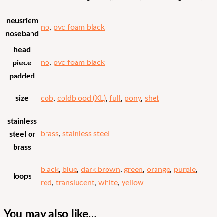
neusriem
no
,
pvc foam black
noseband
head
no
,
pvc foam black
piece
padded
size
cob
,
coldblood (XL)
,
full
,
pony
,
shet
stainless
brass
,
stainless steel
steel or
brass
black
,
blue
,
dark brown
,
green
,
orange
,
purple
,
loops
red
,
translucent
,
white
,
yellow
You may also like…