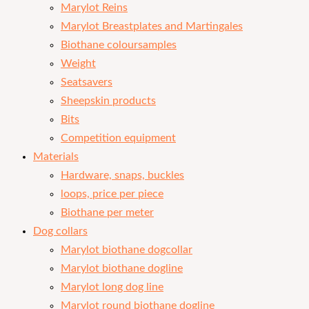
Marylot Reins
Marylot Breastplates and Martingales
Biothane coloursamples
Weight
Seatsavers
Sheepskin products
Bits
Competition equipment
Materials
Hardware, snaps, buckles
loops, price per piece
Biothane per meter
Dog collars
Marylot biothane dogcollar
Marylot biothane dogline
Marylot long dog line
Marylot round biothane dogline