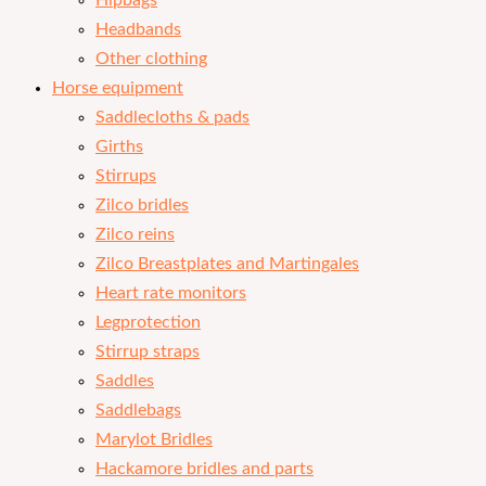
Hipbags
Headbands
Other clothing
Horse equipment
Saddlecloths & pads
Girths
Stirrups
Zilco bridles
Zilco reins
Zilco Breastplates and Martingales
Heart rate monitors
Legprotection
Stirrup straps
Saddles
Saddlebags
Marylot Bridles
Hackamore bridles and parts