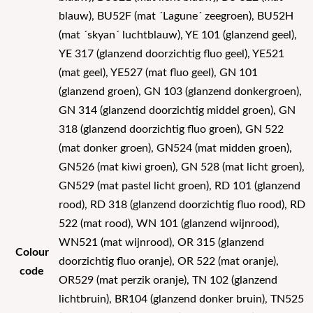
blauw), BU52F (mat ´Lagune´ zeegroen), BU52H
(mat ´skyan´ luchtblauw), YE 101 (glanzend geel),
YE 317 (glanzend doorzichtig fluo geel), YE521
(mat geel), YE527 (mat fluo geel), GN 101
(glanzend groen), GN 103 (glanzend donkergroen),
GN 314 (glanzend doorzichtig middel groen), GN
318 (glanzend doorzichtig fluo groen), GN 522
(mat donker groen), GN524 (mat midden groen),
GN526 (mat kiwi groen), GN 528 (mat licht groen),
GN529 (mat pastel licht groen), RD 101 (glanzend
rood), RD 318 (glanzend doorzichtig fluo rood), RD
522 (mat rood), WN 101 (glanzend wijnrood),
WN521 (mat wijnrood), OR 315 (glanzend
Colour
doorzichtig fluo oranje), OR 522 (mat oranje),
code
OR529 (mat perzik oranje), TN 102 (glanzend
lichtbruin), BR104 (glanzend donker bruin), TN525