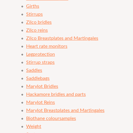
Girths
Stirrups
Zilco bridles
Zilco reins
Zilco Breastplates and Martingales
Heart rate monitors
Legprotection
Stirrup straps
Saddles
Saddlebags
Marylot Bridles
Hackamore bridles and parts
Marylot Reins
Marylot Breastplates and Martingales
Biothane coloursamples
Weight