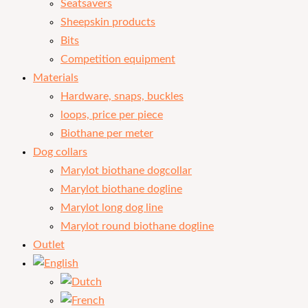
Seatsavers
Sheepskin products
Bits
Competition equipment
Materials
Hardware, snaps, buckles
loops, price per piece
Biothane per meter
Dog collars
Marylot biothane dogcollar
Marylot biothane dogline
Marylot long dog line
Marylot round biothane dogline
Outlet