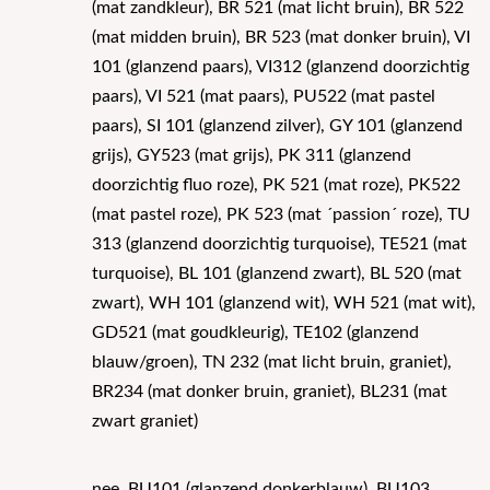
(mat zandkleur), BR 521 (mat licht bruin), BR 522
(mat midden bruin), BR 523 (mat donker bruin), VI
101 (glanzend paars), VI312 (glanzend doorzichtig
paars), VI 521 (mat paars), PU522 (mat pastel
paars), SI 101 (glanzend zilver), GY 101 (glanzend
grijs), GY523 (mat grijs), PK 311 (glanzend
doorzichtig fluo roze), PK 521 (mat roze), PK522
(mat pastel roze), PK 523 (mat ´passion´ roze), TU
313 (glanzend doorzichtig turquoise), TE521 (mat
turquoise), BL 101 (glanzend zwart), BL 520 (mat
zwart), WH 101 (glanzend wit), WH 521 (mat wit),
GD521 (mat goudkleurig), TE102 (glanzend
blauw/groen), TN 232 (mat licht bruin, graniet),
BR234 (mat donker bruin, graniet), BL231 (mat
zwart graniet)
nee, BU101 (glanzend donkerblauw), BU103