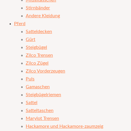
Mitteltasschen
Stirnbänder
Andere Kleidung
Pferd
Satteldecken
Gürt
Steigbügel
Zilco Trensen
Zilco Zügel
Zilco Vorderzeugen
Puls
Gamaschen
Steigbügelriemen
Sattel
Satteltaschen
Marylot Trensen
Hackamore und Hackamore-zaumzeig