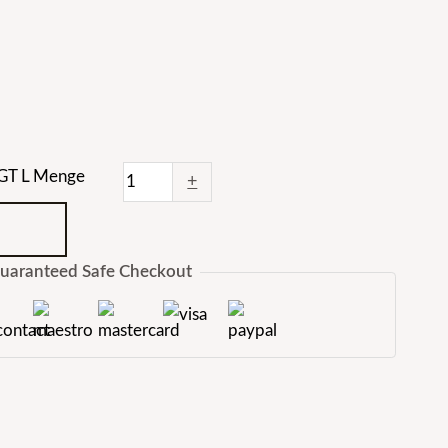
GT L Menge
+
uaranteed Safe Checkout