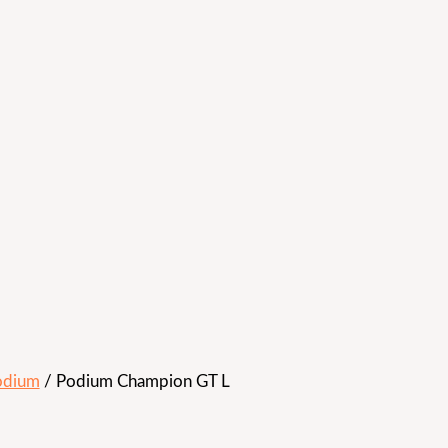
odium
/ Podium Champion GT L