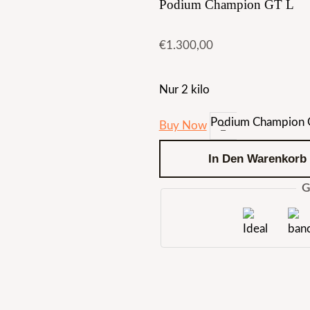
Podium Champion GT L
€
1.300,00
Nur 2 kilo
Podium Champion 
Buy Now
-
In Den Warenkorb
G